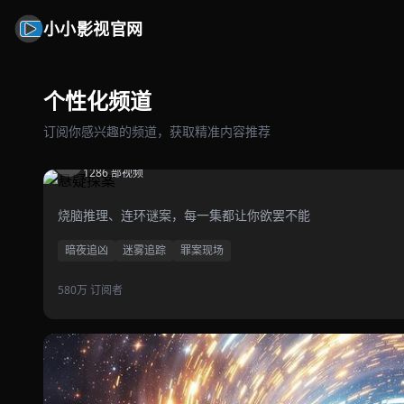
小小影视官网
个性化频道
订阅你感兴趣的频道，获取精准内容推荐
悬疑探案
1286 部视频
烧脑推理、连环谜案，每一集都让你欲罢不能
暗夜追凶
迷雾追踪
罪案现场
580万 订阅者